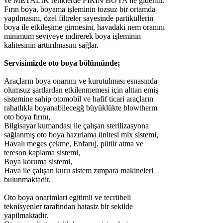
ve METALİK renklerde FIRIN BOYA ile giderilir.
Fırın boya, boyama işleminin tozsuz bir ortamda
yapılmasını, özel filtreler sayesinde partiküllerin
boya ile etkileşime girmesini, havadaki nem oranını
minimum seviyeye indirerek boya işleminin
kalitesinin arttırılmasını sağlar.
Servisimizde oto boya bölümünde;
Araçların boya onarımı ve kurutulması esnasında
olumsuz şartlardan etkilenmemesi için alttan emiş
sistemine sahip otomobil ve hafif ticari araçların
rahatlıkla boyanabilecegğ büyüklükte blowtherm
oto boya fırını,
Bilgisayar kumandası ile çalışan sterilizasyona
sağlanmış oto boya hazırlama ünitesi mix sistemi,
Havalı meges çekme, Enfaruj, pütür atma ve
tereson kaplama sistemi,
Boya koruma sistemi,
Hava ile çalışan kuru sistem zımpara makineleri
bulunmaktadir.
Oto boya onarimlari egitimli ve tecrübeli
teknisyenler tarafindan hatasiz bir sekilde
yapilmaktadir.