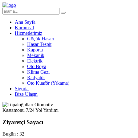
Ana Sayfa
Kurumsal
Hizmetlerimiz
Göçük Hasarı
Hasar Tespit
Kaporta
Mekanik
Elektrik
Oto Boya
Klima Gazı
Radyatör
Oto Kuaför (Yıkama)
Sigorta
Bize Ulaşın
Ziyaretçi Sayacı
Bugün :
32